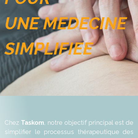
UNE MEDECINE
SIMPLIFIEE
Chez
Taskom
, notre objectif principal est de
simplifier le processus thérapeutique des